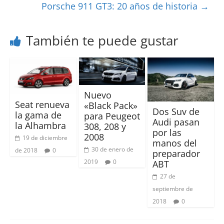
Porsche 911 GT3: 20 años de historia
→
También te puede gustar
Nuevo
Seat renueva
«Black Pack»
Dos Suv de
la gama de
para Peugeot
Audi pasan
la Alhambra
308, 208 y
por las
2008
19 de diciembre
manos del
30 de enero de
de 2018
0
preparador
2019
0
ABT
27 de
septiembre de
2018
0