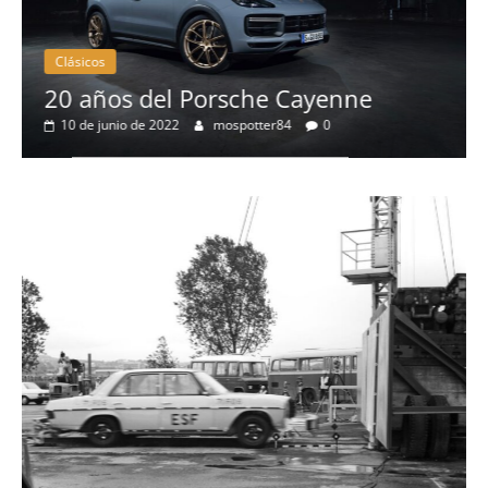
Clásicos
Clás
20 años del Porsche Cayenne
50 
10 de junio de 2022
mospotter84
0
elé
4 d
Seg
Ll
To
ga
2 d