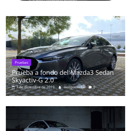
Pruebas
rueba a fondo del Mazda3 Sedan
Prueba
kyactiv-G 2.0
Prob
7 de diciembre de 2019
mospotter84
0
más 
8 de s