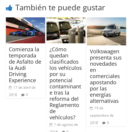
También te puede gustar
¿Cómo
Comienza la
Volkswagen
quedan
temporada
presenta sus
clasificados
de Asfalto de
novedades
los vehículos
la Audi
en
por su
Driving
comerciales
potencial
Experience
apostando
contaminant
por las
17 de abril de
e tras la
energías
2018
0
reforma del
alternativas
Reglamento
19 de
de
septiembre de
vehículos?
2018
0
1 de agosto de
2018
0