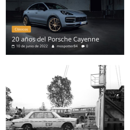
Clásicos
 Porsche Cayenne
50 años del BMW
mospotter84
0
eléctrico del fab
4 de mayo de 2022
mo
Seguridad