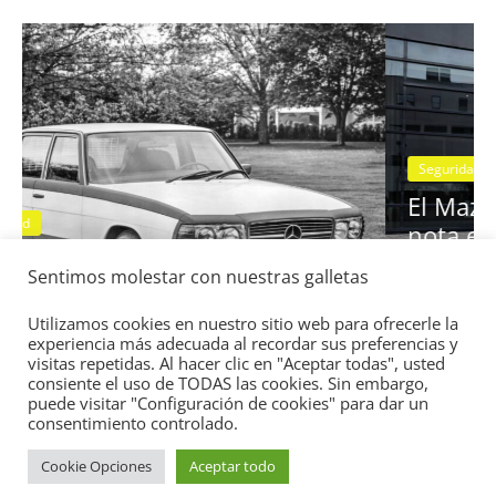
Seguridad
Vídeo
El Mazda CX-5 2022 logra la máxima
nota en las pruebas de seguridad del
Sentimos molestar con nuestras galletas
:
IIHS
11 de noviembre de 2021
mospotter84
0
Utilizamos cookies en nuestro sitio web para ofrecerle la
experiencia más adecuada al recordar sus preferencias y
visitas repetidas. Al hacer clic en "Aceptar todas", usted
consiente el uso de TODAS las cookies. Sin embargo,
puede visitar "Configuración de cookies" para dar un
consentimiento controlado.
Cookie Opciones
Aceptar todo
Copyright © 2026
Academia del Motor
. Todos los derechos