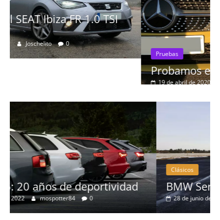
Pruebas
Probamos el Mercedes-Benz A200d
19 de abril de 2020
Joschelito
0
Clásicos
BMW Serie 7: lujo desde 1977
28 de junio de 2022
mospotter84
0