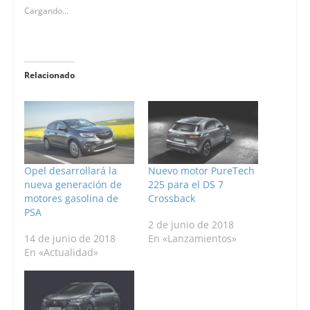
Cargando...
Relacionado
Opel desarrollará la
Nuevo motor PureTech
nueva generación de
225 para el DS 7
motores gasolina de
Crossback
PSA
2 de junio de 2018
14 de junio de 2018
En «Lanzamientos»
En «Actualidad»