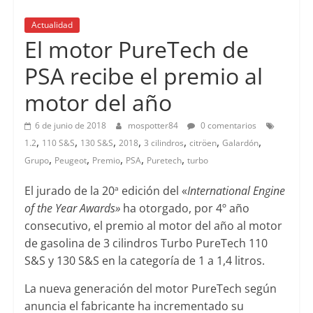
Actualidad
El motor PureTech de
PSA recibe el premio al
motor del año
6 de junio de 2018
mospotter84
0 comentarios
,
,
,
,
,
,
,
1.2
110 S&S
130 S&S
2018
3 cilindros
citröen
Galardón
,
,
,
,
,
Grupo
Peugeot
Premio
PSA
Puretech
turbo
El jurado de la 20
edición del «
International Engine
a
of the Year Awards»
ha otorgado, por 4º año
consecutivo, el premio al motor del año al motor
de gasolina de 3 cilindros Turbo PureTech 110
S&S y 130 S&S en la categoría de 1 a 1,4 litros.
La nueva generación del motor PureTech según
anuncia el fabricante ha incrementado su