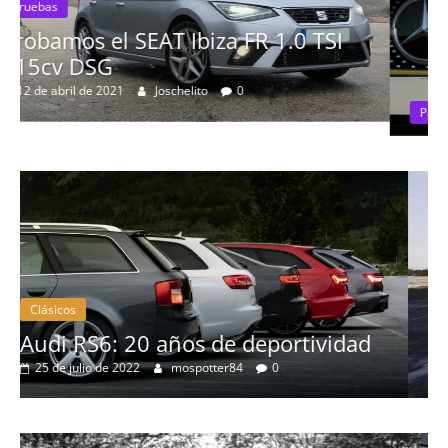
Pruebas
Probamos el Mercedes-Benz A200d
19 de abril de 2020
Joschelito
0
Clásicos
ad
BMW Serie 7: lujo desde 1977
28 de junio de 2022
mospotter84
0