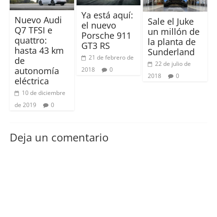
Ya está aquí:
Nuevo Audi
Sale el Juke
el nuevo
Q7 TFSI e
un millón de
Porsche 911
quattro:
la planta de
GT3 RS
hasta 43 km
Sunderland
21 de febrero de
de
22 de julio de
autonomía
2018
0
2018
0
eléctrica
10 de diciembre
de 2019
0
Deja un comentario