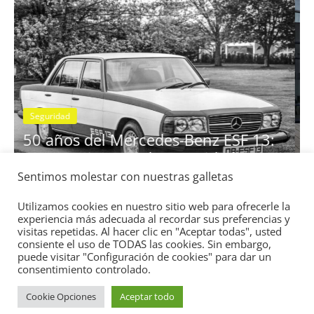
Seguridad
Vídeo
El Mazda CX-5 2022 logra la máxim
nota en las pruebas de seguridad de
Sentimos molestar con nuestras galletas
13:
IIHS
11 de noviembre de 2021
mospotter84
0
Utilizamos cookies en nuestro sitio web para ofrecerle la
experiencia más adecuada al recordar sus preferencias y
visitas repetidas. Al hacer clic en "Aceptar todas", usted
consiente el uso de TODAS las cookies. Sin embargo,
puede visitar "Configuración de cookies" para dar un
consentimiento controlado.
Cookie Opciones
Aceptar todo
Copyright © 2026
Academia del Motor
. Todos los derechos