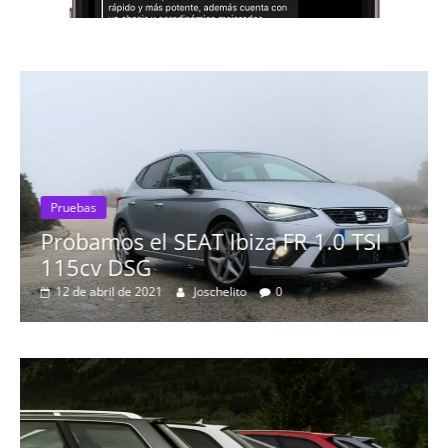
 TSI
Pruebas
Probamos el Mercedes-Benz A20
19 de abril de 2020
Joschelito
0