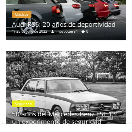
Clásicos
vidad
BMW Serie 7: lujo desde 1977
28 de junio de 2022
mospotter84
0
Seguridad
Vídeo
El Mazda CX-5 2022 logra la má
nota en las pruebas de seguridad