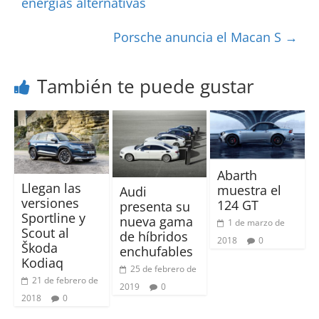
energías alternativas
Porsche anuncia el Macan S
→
También te puede gustar
Abarth
Llegan las
muestra el
Audi
versiones
124 GT
presenta su
Sportline y
nueva gama
1 de marzo de
Scout al
de híbridos
2018
0
Škoda
enchufables
Kodiaq
25 de febrero de
21 de febrero de
2019
0
2018
0