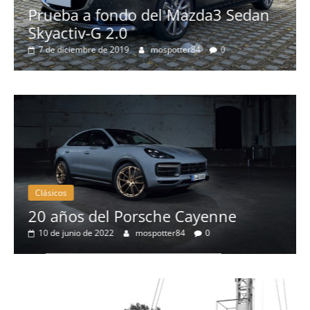
n
Pruebas
Probamos el Audi Q8 50 TDI: el SUV
más espectacular de la marca
8 de septiembre de 2019
Nacho
0
Clásicos
50 años del BMW 1602: el primer
eléctrico del fabricante bávaro
4 de mayo de 2022
mospotter84
0