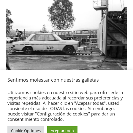
Seguridad
Llamada a revisión en varios mode
Toyota y Lexus por la bomba de
gasolina
Sentimos molestar con nuestras galletas
2 de julio de 2021
mospotter84
0
Utilizamos cookies en nuestro sitio web para ofrecerle la
experiencia más adecuada al recordar sus preferencias y
visitas repetidas. Al hacer clic en "Aceptar todas", usted
 de
consiente el uso de TODAS las cookies. Sin embargo,
puede visitar "Configuración de cookies" para dar un
consentimiento controlado.
Copyright © 2026
Academia del Motor
. Todos los derechos
Cookie Opciones
Aceptar todo
reservados.