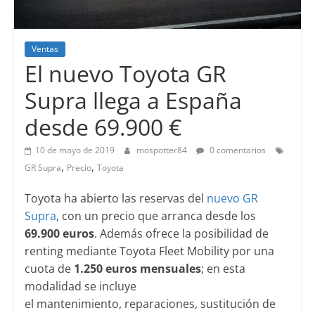
Ventas
El nuevo Toyota GR
Supra llega a España
desde 69.900 €
10 de mayo de 2019
mospotter84
0 comentarios
,
,
GR Supra
Precio
Toyota
Toyota ha abierto las reservas del
nuevo GR
Supra
, con un precio que arranca desde los
69.900 euros
. Además ofrece la posibilidad de
renting mediante Toyota Fleet Mobility por una
cuota de
1.250 euros mensuales
;
en esta
modalidad se incluye
el mantenimiento, reparaciones, sustitución de