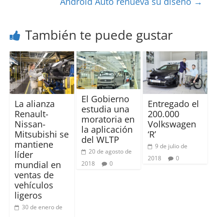
Android Auto renueva su diseño
→
También te puede gustar
El Gobierno
La alianza
Entregado el
estudia una
Renault-
200.000
moratoria en
Nissan-
Volkswagen
la aplicación
Mitsubishi se
‘R’
del WLTP
mantiene
9 de julio de
20 de agosto de
líder
2018
0
mundial en
2018
0
ventas de
vehículos
ligeros
30 de enero de