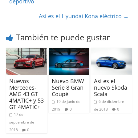
deportivo
Así es el Hyundai Kona eléctrico
→
También te puede gustar
Nuevos
Nuevo BMW
Así es el
Mercedes-
Serie 8 Gran
nuevo Skoda
AMG 43 GT
Coupé
Scala
4MATIC+ y 53
19 de junio de
6 de diciembre
GT 4MATIC+
2019
0
de 2018
0
17 de
septiembre de
2018
0