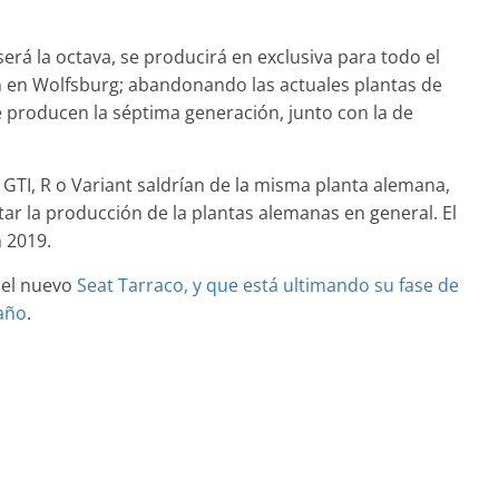
erá la octava, se producirá en exclusiva para todo el
Clásicos
n en Wolfsburg; abandonando las actuales plantas de
 producen la séptima generación, junto con la de
años de
BMW Serie 7: lujo desde
1977
mospotter84
0
28 de junio de 2022
mospotter84
0
, GTI, R o Variant saldrían de la misma planta alemana,
r la producción de la plantas alemanas en general. El
 2019.
 el nuevo
Seat Tarraco, y que está ultimando su fase de
Seguridad
Vídeo
 año
.
El Mazda CX-5 2022 logra l
máxima nota en las prueb
Mercedes-Benz
de seguridad del IIHS
xperimento de
11 de noviembre de 2021
mospotter84
0
mospotter84
0