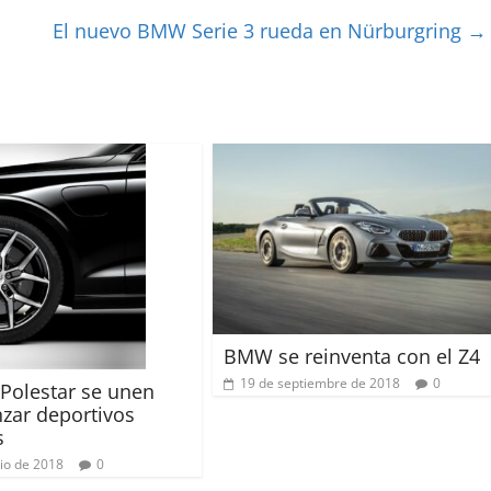
El nuevo BMW Serie 3 rueda en Nürburgring
→
BMW se reinventa con el Z4
19 de septiembre de 2018
0
 Polestar se unen
nzar deportivos
s
nio de 2018
0