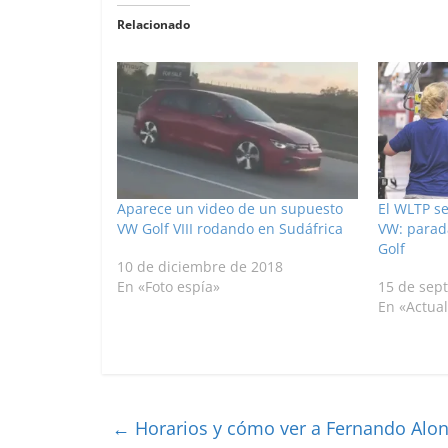
Relacionado
Aparece un video de un supuesto
El WLTP se
VW Golf VIII rodando en Sudáfrica
VW: parad
Golf
10 de diciembre de 2018
En «Foto espía»
15 de sep
En «Actua
←
Horarios y cómo ver a Fernando Alon