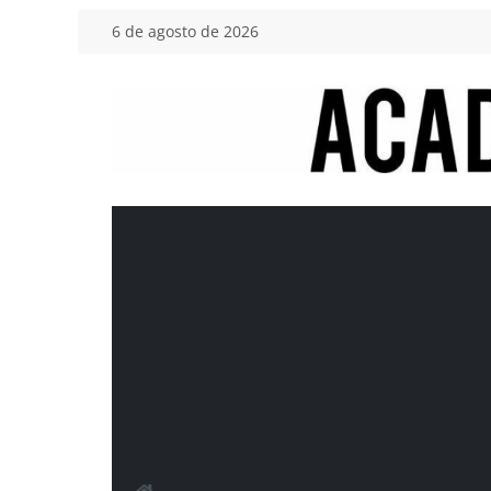
Saltar
6 de agosto de 2026
al
contenido
Academia
del
Motor
Tu
blog
de
coches