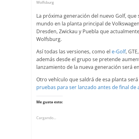
Wolfsburg
La próxima generación del nuevo Golf, que s
Clásicos
Clásicos
mundo en la planta principal de Volkswage
lase S Coupé W140: 30
Dresden, Zwickau y Puebla que actualmente
Audi RS6: 20 
ños de uno de los
Wolfsburg.
deportividad
ercedes-Benz más caros
25 de julio de 2022
Así todas las versiones, como el
e-Golf
, GTE
31 de enero de 2022
mospotter84
0
además desde el grupo se pretende aumenta
lanzamiento de la nueva generación será en
Otro vehículo que saldrá de esa planta será
Seguridad
pruebas para ser lanzado antes de final de
Llamada a revisión en
Seguridad
Me gusta esto:
Mercedes Clase A fabricados
50 años del 
entre 2017-2019
ESF 13: un e
Cargando...
4 de septiembre de 2020
mospotter84
seguridad
0
31 de mayo de 2022