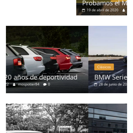
Probamos el Mercedes-Benz A200d
19 de abril de 2020
Joschelito
0
Clásicos
d
BMW Serie 7: lujo desde 1977
28 de junio de 2022
mospotter84
0