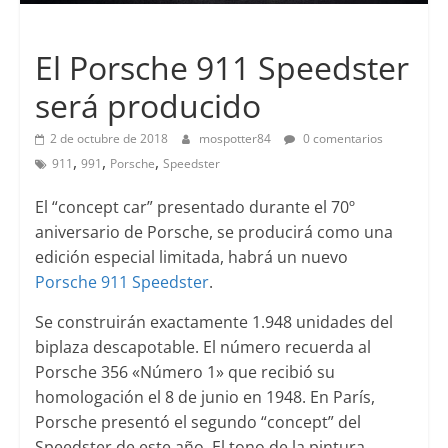
Lanzamientos
El Porsche 911 Speedster
será producido
2 de octubre de 2018
mospotter84
0 comentarios
,
,
,
911
991
Porsche
Speedster
El “concept car” presentado durante el 70º
aniversario de Porsche, se producirá como una
edición especial limitada, habrá un nuevo
Porsche 911 Speedster
.
Se construirán exactamente 1.948 unidades del
biplaza descapotable. El número recuerda al
Porsche 356 «Número 1» que recibió su
homologación el 8 de junio en 1948. En París,
Porsche presentó el segundo “concept” del
Speedster de este año. El tono de la pintura