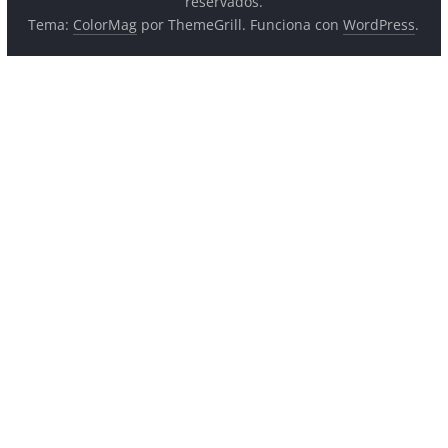
reservados.
Tema:
ColorMag
por ThemeGrill. Funciona con
WordPress
.