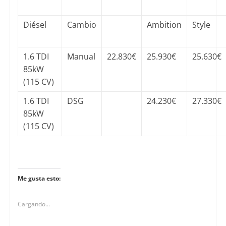
Diésel
Cambio
Ambition
Style
1.6 TDI
Manual
22.830€
25.930€
25.630€
85kW
(115 CV)
1.6 TDI
DSG
24.230€
27.330€
85kW
(115 CV)
Me gusta esto:
Cargando...