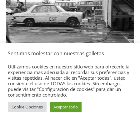
a
l
Seguridad
Sentimos molestar con nuestras galletas
Mercedes-Benz ESF 05: 50 años de
seguridad
Utilizamos cookies en nuestro sitio web para ofrecerle la
experiencia más adecuada al recordar sus preferencias y
21 de octubre de 2021
mospotter84
0
visitas repetidas. Al hacer clic en "Aceptar todas", usted
consiente el uso de TODAS las cookies. Sin embargo,
puede visitar "Configuración de cookies" para dar un
consentimiento controlado.
Cookie Opciones
Aceptar todo
Copyright © 2026
Academia del Motor
. Todos los derechos
reservados.
Tema:
ColorMag
por ThemeGrill. Funciona con
WordPress
.