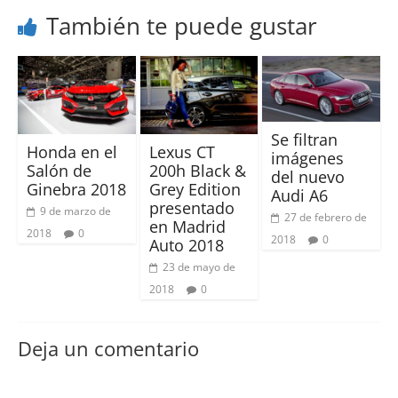
También te puede gustar
Se filtran
Honda en el
Lexus CT
imágenes
Salón de
200h Black &
del nuevo
Ginebra 2018
Grey Edition
Audi A6
presentado
9 de marzo de
27 de febrero de
en Madrid
2018
0
2018
0
Auto 2018
23 de mayo de
2018
0
Deja un comentario