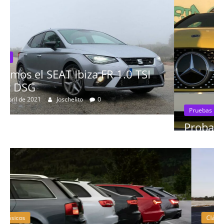
I
Pruebas
Probamos el Mercedes-Benz A200d
19 de abril de 2020
Joschelito
0