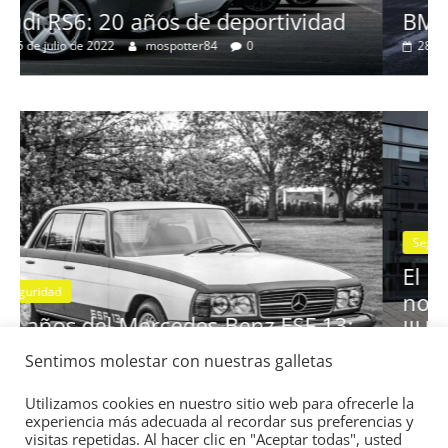
Clásicos
dad
BMW Serie 7: lujo desde 1977
28 de junio de 2022
mospotter84
0
Seguridad
Vídeo
El Mazda CX-5 2022 logra la máxim
nota en las pruebas de seguridad de
Sentimos molestar con nuestras galletas
13:
IIHS
11 de noviembre de 2021
mospotter84
0
Utilizamos cookies en nuestro sitio web para ofrecerle la
experiencia más adecuada al recordar sus preferencias y
visitas repetidas. Al hacer clic en "Aceptar todas", usted