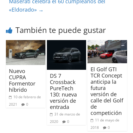
Maserati celebra el 60 cumpleaños del
«Eldorado»
→
También te puede gustar
El Golf GTI
Nuevo
TCR Concept
DS 7
CUPRA
anticipa la
Crossback
Formentor
futura
PureTech
híbrido
versión de
130: nueva
10 de febrero de
calle del Golf
versión de
2021
0
de
entrada
competición
31 de marzo de
11 de mayo de
2020
0
2018
0