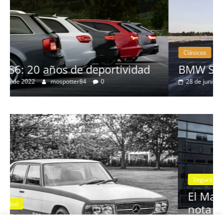
Clásicos
d
BMW Serie 7: lujo desde 1977
28 de junio de 2022
mospotter84
0
Seguridad
Vídeo
El Mazda CX-5 2022 logra la máxima