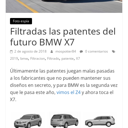
Foto espía
Filtradas las patentes del
futuro BMW X7
2 de agosto de 2018
mospotter84
0 comentarios
,
,
,
,
,
2019
bmw
Filtracion
Filtrado
patente
X7
Últimamente las patentes juegan malas pasadas
a los fabricantes que no pueden mantener sus
diseños en secreto, y para BMW es la segunda vez
que le pasa este año,
vimos el Z4
y ahora toca el
X7.