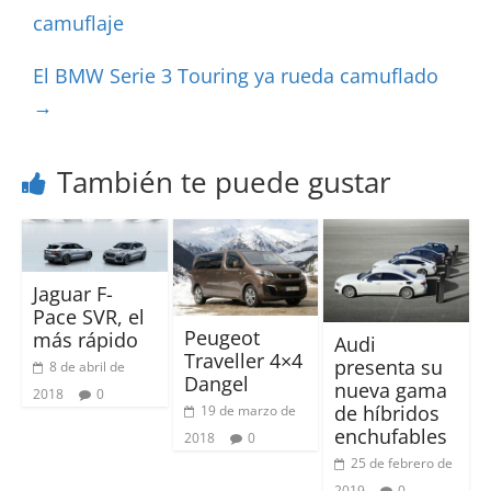
camuflaje
El BMW Serie 3 Touring ya rueda camuflado
→
También te puede gustar
Jaguar F-
Pace SVR, el
Peugeot
más rápido
Audi
Traveller 4×4
presenta su
8 de abril de
Dangel
nueva gama
2018
0
de híbridos
19 de marzo de
enchufables
2018
0
25 de febrero de
2019
0