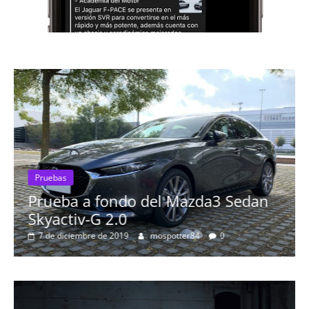
Pruebas
Prueba a fondo del Mazda3 Sedan
Skyactiv-G 2.0
P
7 de diciembre de 2019
mospotter84
0
m