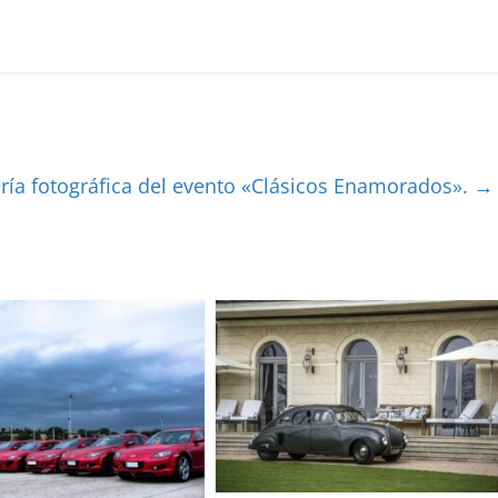
ría fotográfica del evento «Clásicos Enamorados».
→