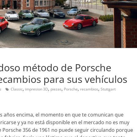
edoso método de Porsche
recambios para sus vehículos
,
,
,
,
,
Pruebas
s
Classic
impresion 3D
piezas
Porsche
recambios
Stuttgart
Probamos el SEAT Ibiza 
ran amor:
1.0 TSI 115cv DSG
el Smart fortwo
os años encima, el momento en que te comunican que
12 de abril de 2021
Joschelito
0
ricarse y ya no está disponible en el mercado no es muy
e 2019
Joschelito
0
e Porsche 356 de 1961 no puede seguir circulando porque