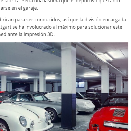
e fabrica. Sería una lástima que el deportivo que tanto
rse en el garaje.
rican para ser conducidos, así que la división encargada
uttgart se ha involucrado al máximo para solucionar este
Clásicos
ediante la impresión 3D.
oupé W140: 30
Audi RS6: 20 años de
no de los
deportividad
Benz más caros
25 de julio de 2022
mospotter84
2022
mospotter84
0
 revisión en
Seguridad
Clase A fabricados
50 años del Mercedes-
7-2019
ESF 13: un experiment
e de 2020
mospotter84
seguridad