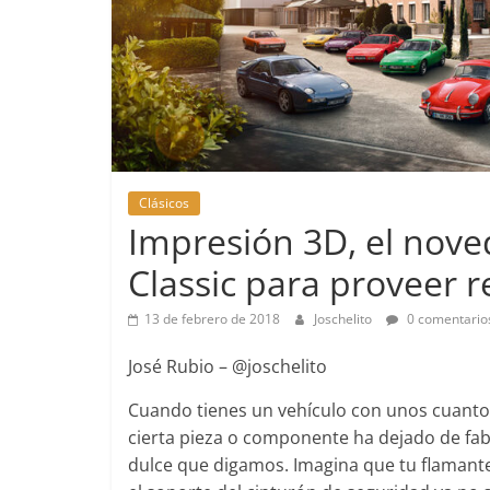
Clásicos
Impresión 3D, el nov
Classic para proveer 
13 de febrero de 2018
Joschelito
0 comentario
Pruebas
Pequeño g
José Rubio – @joschelito
probamos 
Cuando tienes un vehículo con unos cuant
EQ
cierta pieza o componente ha dejado de fab
14 de febrero d
dulce que digamos. Imagina que tu flamant