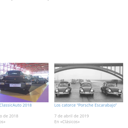
ClassicAuto 2018
Los catorce “Porsche Escarabajo”
o de 2018
7 de abril de 2019
os»
En «Clásicos»