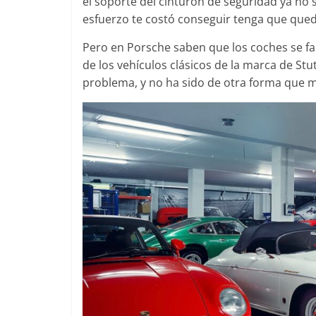
el soporte del cinturón de seguridad ya no s
esfuerzo te costó conseguir tenga que queda
Pero en Porsche saben que los coches se fab
de los vehículos clásicos de la marca de St
Clásicos
problema, y no ha sido de otra forma que m
Clase S C
años de u
Mercedes-
31 de enero de 
Seguridad
Llamada a
Mercedes 
entre 201
4 de septiembr
0