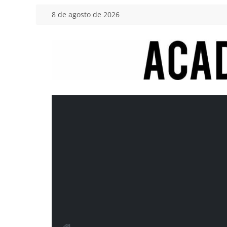
Saltar
8 de agosto de 2026
al
contenido
Academia
del
Motor
Tu
blog
de
coches