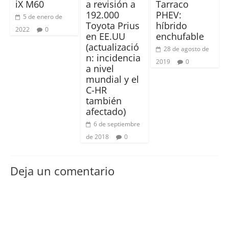
iX M60
a revisión a
Tarraco
192.000
PHEV:
5 de enero de
Toyota Prius
híbrido
2022
0
en EE.UU
enchufable
(actualizació
28 de agosto de
n: incidencia
2019
0
a nivel
mundial y el
C-HR
también
afectado)
6 de septiembre
de 2018
0
Deja un comentario