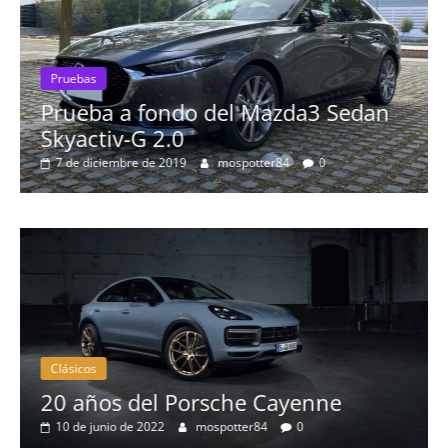
Pruebas
rueba a fondo del Mazda3 Sedan
Prueba
kyactiv-G 2.0
Prob
7 de diciembre de 2019
mospotter84
0
más 
8 de s
Clásicos
Clás
20 años del Porsche Cayenne
50 
10 de junio de 2022
mospotter84
0