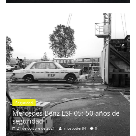
elé
4 d
S
L
T
g
Seguridad
Mercedes-Benz ESF 05: 50 años de
seguridad
21 de octubre de 2021
mospotter84
0