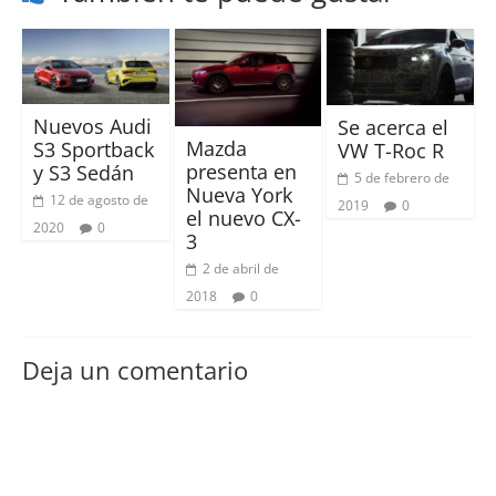
Nuevos Audi
Se acerca el
Mazda
S3 Sportback
VW T-Roc R
presenta en
y S3 Sedán
5 de febrero de
Nueva York
12 de agosto de
2019
0
el nuevo CX-
2020
0
3
2 de abril de
2018
0
Deja un comentario