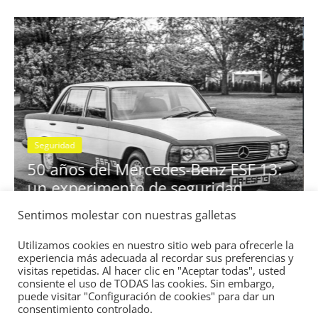
ividad
BMW Serie 7: lujo desde 1977
28 de junio de 2022
mospotter84
0
Seguridad
Vídeo
El Mazda CX-5 2022 logra la m
nota en las pruebas de segurida
Sentimos molestar con nuestras galletas
ESF 13:
IIHS
ad
11 de noviembre de 2021
mospotter84
0
Utilizamos cookies en nuestro sitio web para ofrecerle la
experiencia más adecuada al recordar sus preferencias y
visitas repetidas. Al hacer clic en "Aceptar todas", usted
consiente el uso de TODAS las cookies. Sin embargo,
puede visitar "Configuración de cookies" para dar un
consentimiento controlado.