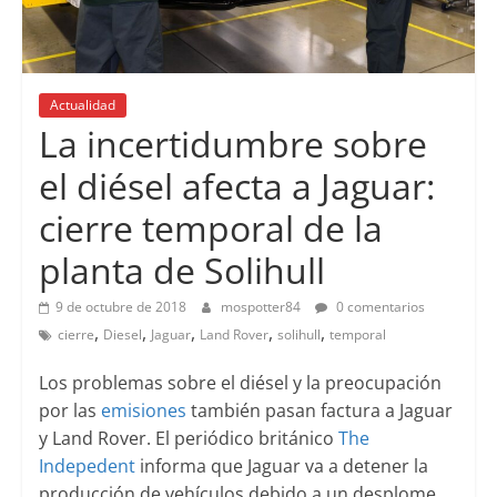
Actualidad
La incertidumbre sobre
el diésel afecta a Jaguar:
cierre temporal de la
planta de Solihull
9 de octubre de 2018
mospotter84
0 comentarios
,
,
,
,
,
cierre
Diesel
Jaguar
Land Rover
solihull
temporal
Los problemas sobre el diésel y la preocupación
por las
emisiones
también pasan factura a Jaguar
y Land Rover. El periódico británico
The
Indepedent
informa que Jaguar va a detener la
producción de vehículos debido a un desplome