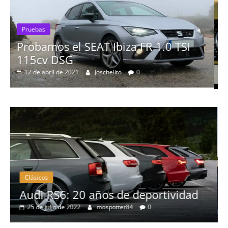
0 TSI
Pruebas
Probamos el Mercedes-Benz A2
19 de abril de 2020
Joschelito
0
Clásicos