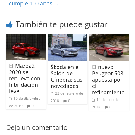
cumple 100 años
→
También te puede gustar
El Mazda2
Škoda en el
El nuevo
2020 se
Salón de
Peugeot 508
renueva con
Ginebra: sus
apuesta por
hibridación
novedades
el
leve
refinamiento
22 de febrero de
10 de diciembre
14 de julio de
2018
0
de 2019
0
2018
0
Deja un comentario