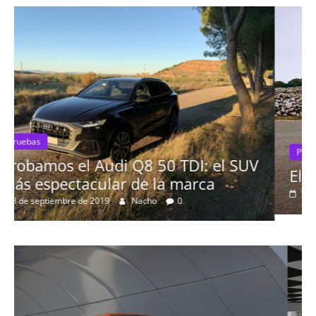
Pruebas
el SUV
El Seat León 1.6 TDI 115cv a prue
16 de agosto de 2019
mospotter84
0