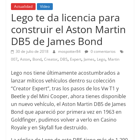
Actualidad
Vídeo
Lego te da licencia para
construir el Aston Martin
DB5 de James Bond
30 de julio de 2018
mospotter84
0 comentarios
,
,
,
,
,
,
,
,
007
Aston
Bond
Creator
DB5
Expert
James
Lego
Martin
Lego nos tiene últimamente acostumbrados a
lanzar míticos vehículos dentro su colección
“Creator Expert”, tras los pasos de los Vw T1 y
Beetle y del Mini Cooper, ahora tienes disponible
un nuevo vehículo, el Aston Martin DB5 de James
Bond que apareció por primera vez en 1963 en
Goldfinger, pudimos volver a verlo en Casino
Royale y en Skyfall fue destruido.
La réplica de Lego de este DB5 tiene más de 1.290