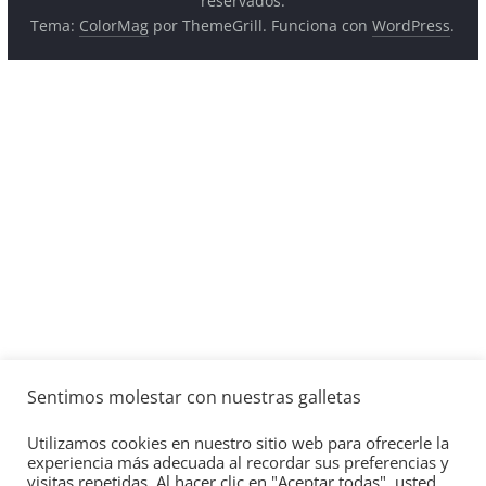
Tema:
ColorMag
por ThemeGrill. Funciona con
WordPress
.
Sentimos molestar con nuestras galletas
Utilizamos cookies en nuestro sitio web para ofrecerle la
experiencia más adecuada al recordar sus preferencias y
visitas repetidas. Al hacer clic en "Aceptar todas", usted