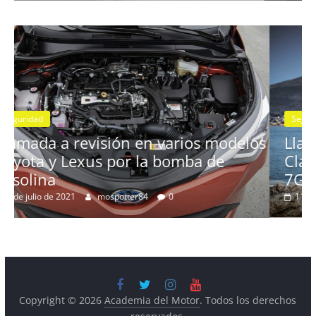
Seguridad
Llamada a revisión en los Mercedes
delos
Clase A y GLB con cambio automátic
7G-DCT
11 de diciembre de 2020
mospotter84
0
Copyright © 2026
Academia del Motor
. Todos los derechos
reservados.