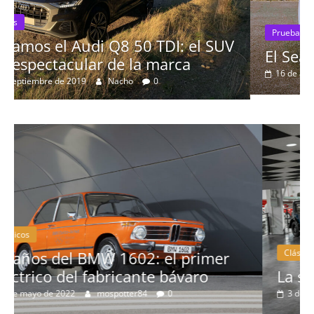
Pruebas
UV
El Seat León 1.6 TDI 115cv a prueba
16 de agosto de 2019
mospotter84
0
Clásicos
r
La serie 300 de Peugeot
3 de febrero de 2022
mospotter84
0