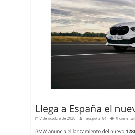
Pruebas
Lanzamientos
Pequeño g
Llega a España el nu
probamos e
EQ
7 de octubre de 2020
mospotter84
0 comentar
14 de febrero de
BMW anuncia el lanzamiento del nuevo
128