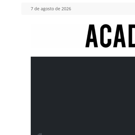
Saltar
7 de agosto de 2026
al
contenido
Academia
del
Motor
Tu
blog
de
coches