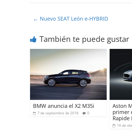
←
Nuevo SEAT León e-HYBRID
También te puede gustar
BMW anuncia el X2 M35i
Aston M
primer 
7 de septiembre de 2018
0
Rapide 
16 de abr