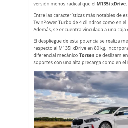
versión menos radical que el
M135i xDrive
,
Entre las características más notables de e
TwinPower Turbo de 4 cilindros como en el 
Clásicos
Además, se encuentra vinculada a una caja
Clase S Co
El despliegue de esta potencia se realiza m
años de un
respecto al M135i xDrive en 80 kg. Incorpo
Mercedes-B
diferencial mecánico
Torsen
de deslizamient
31 de enero de 2
soportes con una alta precarga como en el
Seguridad
Llamada a 
Mercedes C
entre 2017
4 de septiembre 
0