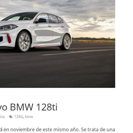
Pruebas
Probamos el SEAT Ibiza 
ran amor:
1.0 TSI 115cv DSG
evo BMW 128ti
l Smart fortwo
12 de abril de 2021
Joschelito
0
,
ios
128ti
bmw
 2019
Joschelito
0
ti
en noviembre de este mismo año. Se trata de una