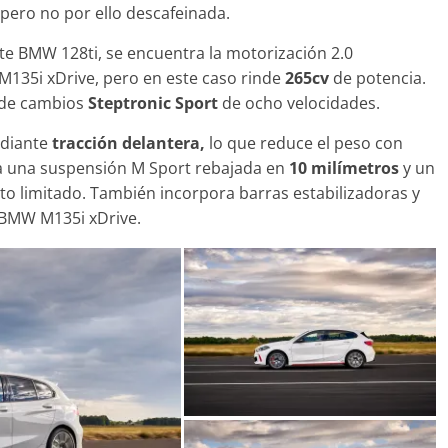
 pero no por ello descafeinada.
ste BMW 128ti, se encuentra la motorización 2.0
M135i xDrive, pero en este caso rinde
265cv
de potencia.
 de cambios
Steptronic Sport
de ocho velocidades.
Clásicos
upé W140: 30
Audi RS6: 20 años de
ediante
tracción delantera,
lo que reduce el peso con
o de los
deportividad
ra una suspensión M Sport rebajada en
10 milímetros
y un
enz más caros
o limitado. También incorpora barras estabilizadoras y
25 de julio de 2022
mospotter84
022
mospotter84
0
 BMW M135i xDrive.
revisión en
Seguridad
lase A fabricados
50 años del Mercedes-B
-2019
ESF 13: un experimento 
de 2020
mospotter84
seguridad