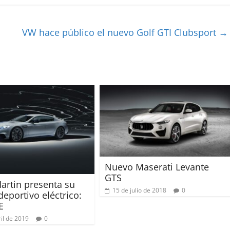
VW hace público el nuevo Golf GTI Clubsport
→
Nuevo Maserati Levante
GTS
artin presenta su
15 de julio de 2018
0
deportivo eléctrico:
E
il de 2019
0