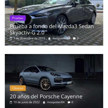
Pruebas
rueba a fondo del Mazda3 Sedan
Prueba
kyactiv-G 2.0
Prob
7 de diciembre de 2019
mospotter84
0
más 
8 de s
Clásicos
Clás
20 años del Porsche Cayenne
50 
10 de junio de 2022
mospotter84
0