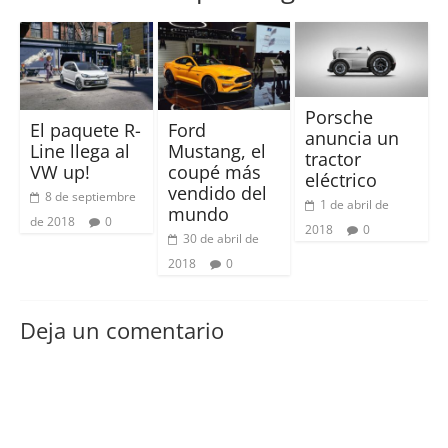
Porsche
El paquete R-
Ford
anuncia un
Line llega al
Mustang, el
tractor
VW up!
coupé más
eléctrico
vendido del
8 de septiembre
1 de abril de
mundo
de 2018
0
2018
0
30 de abril de
2018
0
Deja un comentario