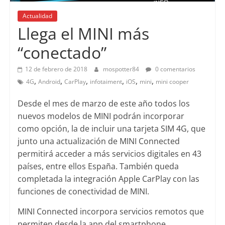
Actualidad
Llega el MINI más
“conectado”
12 de febrero de 2018
mospotter84
0 comentarios
,
,
,
,
,
,
4G
Android
CarPlay
infotaiment
iOS
mini
mini cooper
Desde el mes de marzo de este año todos los
nuevos modelos de MINI podrán incorporar
como opción, la de incluir una tarjeta SIM 4G, que
junto una actualización de MINI Connected
permitirá acceder a más servicios digitales en 43
países, entre ellos España. También queda
completada la integración Apple CarPlay con las
funciones de conectividad de MINI.
MINI Connected incorpora servicios remotos que
permiten desde la app del smartphone