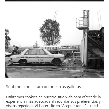
elé
4 d
Se
Ll
To
ga
2
Sentimos molestar con nuestras galletas
Seguridad
Mercedes-Benz ESF 05: 50 años de
Utilizamos cookies en nuestro sitio web para ofrecerle la
seguridad
experiencia más adecuada al recordar sus preferencias y
visitas repetidas. Al hacer clic en "Aceptar todas", usted
21 de octubre de 2021
mospotter84
0