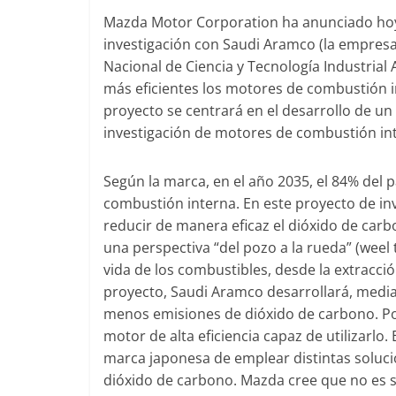
Mazda Motor Corporation ha anunciado hoy
investigación con Saudi Aramco (la empresa p
Clásicos
Clásicos
Nacional de Ciencia y Tecnología Industrial 
Clase S Coupé W140: 30
Audi RS6: 2
más eficientes los motores de combustión in
años de uno de los
deportivida
proyecto se centrará en el desarrollo de u
Mercedes-Benz más caros
investigación de motores de combustión inte
25 de julio de 2022
31 de enero de 2022
mospotter84
0
Según la marca, en el año 2035, el 84% del
combustión interna. En este proyecto de inv
reducir de manera eficaz el dióxido de carb
Seguridad
una perspectiva “del pozo a la rueda” (weel 
Llamada a revisión en
Seguridad
vida de los combustibles, desde la extracci
Mercedes Clase A fabricados
50 años de
proyecto, Saudi Aramco desarrollará, medi
entre 2017-2019
menos emisiones de dióxido de carbono. Por
ESF 13: un
4 de septiembre de 2020
mospotter84
motor de alta eficiencia capaz de utilizarlo.
seguridad
0
marca japonesa de emplear distintas soluci
31 de mayo de 20
dióxido de carbono. Mazda cree que no es su