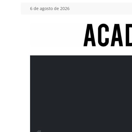
Saltar
6 de agosto de 2026
al
contenido
Academia
del
Motor
Tu
blog
de
coches