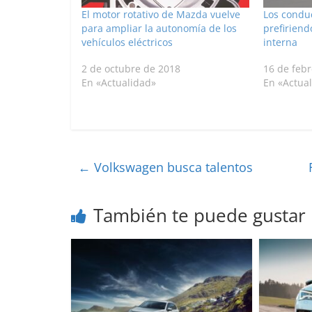
El motor rotativo de Mazda vuelve
Los condu
para ampliar la autonomía de los
prefiriend
vehículos eléctricos
interna
2 de octubre de 2018
16 de feb
En «Actualidad»
En «Actua
←
Volkswagen busca talentos
También te puede gustar