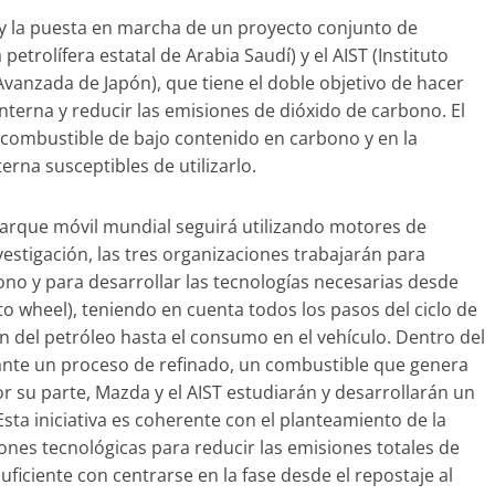
 la puesta en marcha de un proyecto conjunto de
etrolífera estatal de Arabia Saudí) y el AIST (Instituto
Clásicos
Avanzada de Japón), que tiene el doble objetivo de hacer
0 años de
BMW Serie 7: lujo desde
terna y reducir las emisiones de dióxido de carbono. El
d
1977
n combustible de bajo contenido en carbono y en la
rna susceptibles de utilizarlo.
mospotter84
0
28 de junio de 2022
mospotter84
 parque móvil mundial seguirá utilizando motores de
estigación, las tres organizaciones trabajarán para
ono y para desarrollar las tecnologías necesarias desde
Seguridad
Vídeo
to wheel), teniendo en cuenta todos los pasos del ciclo de
El Mazda CX-5 2022 logra
ón del petróleo hasta el consumo en el vehículo. Dentro del
máxima nota en las prue
l Mercedes-Benz
ante un proceso de refinado, un combustible que genera
de seguridad del IIHS
 su parte, Mazda y el AIST estudiarán y desarrollarán un
 experimento de
11 de noviembre de 2021
mospotter8
 Esta iniciativa es coherente con el planteamiento de la
0
ones tecnológicas para reducir las emisiones totales de
22
mospotter84
0
ficiente con centrarse en la fase desde el repostaje al