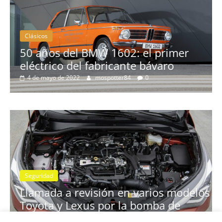
Clásicos
l primer
ávaro
La serie 300 de Peugeot
3 de febrero de 2022
mospotter84
0
Seguridad
Llamada a revisión en los Me
rios modelos
Clase A y GLB con cambio au
mba de
7G-DCT