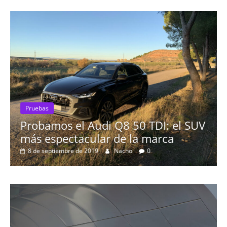
Pruebas
 el SUV
El Seat León 1.6 TDI 115cv a pru
a
16 de agosto de 2019
mospotter84
0