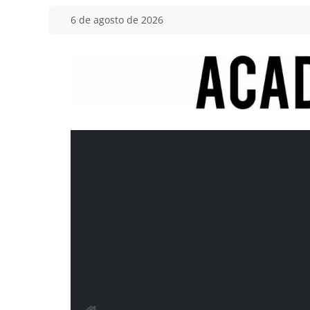
Saltar
6 de agosto de 2026
al
contenido
Academia
del
Motor
Tu
blog
de
coches