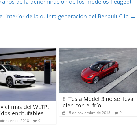
90 años de la denominación de los modelos Peugeot
 el interior de la quinta generación del Renault Clio
→
El Tesla Model 3 no se lleva
bien con el frío
víctimas del WLTP:
ridos enchufables
15 de noviembre de 2018
0
ptiembre de 2018
0