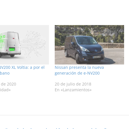
Se
Me
añ
2
V200 XL Voltia: a por el
Nissan presenta la nueva
rbano
generación de e-NV200
 de 2020
20 de julio de 2018
lidad»
En «Lanzamientos»