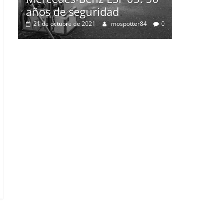
guridad
rcedes-Benz ESF 05: 50
os de seguridad
1 de octubre de 2021
mospotter84
0