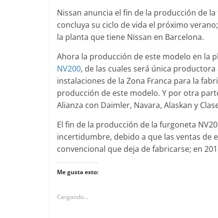
Nissan anuncia el fin de la producción de 
concluya su ciclo de vida el próximo verano
la planta que tiene Nissan en Barcelona.
Clásicos
 S Coupé W140: 30
Audi RS6: 20 años 
Ahora la producción de este modelo en la pl
e uno de los
deportividad
NV200
, de las cuales será única productora
des-Benz más caros
instalaciones de la Zona Franca para la fabr
25 de julio de 2022
mospott
ero de 2022
mospotter84
0
producción de este modelo. Y por otra parte
Alianza con Daimler, Navara, Alaskan y Clase
El fin de la producción de la furgoneta NV2
incertidumbre, debido a que las ventas de e
ad
convencional que deja de fabricarse; en 20
da a revisión en
Seguridad
des Clase A fabricados
Me gusta esto:
50 años del Merce
 2017-2019
ESF 13: un experi
Cargando...
ptiembre de 2020
mospotter84
seguridad
31 de mayo de 2022
mospo