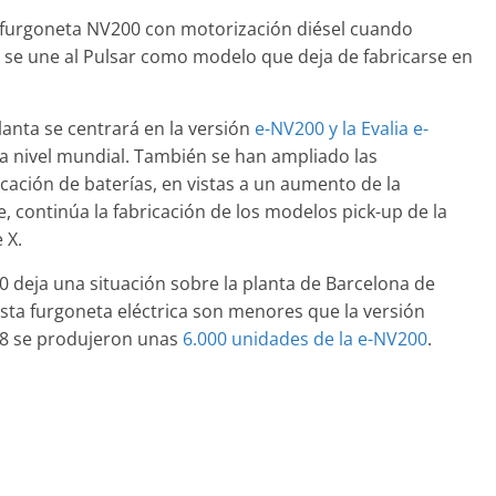
la furgoneta NV200 con motorización diésel cuando
; se une al Pulsar como modelo que deja de fabricarse en
Clásicos
Clá
de
BMW Serie 7: lujo desde
20
anta se centrará en la versión
e-NV200 y la Evalia e-
1977
Ca
 a nivel mundial. También se han ampliado las
icación de baterías, en vistas a un aumento de la
er84
0
28 de junio de 2022
mospotter84
0
10
, continúa la fabricación de los modelos pick-up de la
 X.
00 deja una situación sobre la planta de Barcelona de
sta furgoneta eléctrica son menores que la versión
Seguridad
Vídeo
18 se produjeron unas
6.000 unidades de la e-NV200
.
El Mazda CX-5 2022 logra la
máxima nota en las pruebas
des-Benz
de seguridad del IIHS
mento de
11 de noviembre de 2021
mospotter84
0
tter84
0