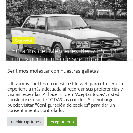
Seguridad
Vídeo
El Mazda CX-5 2022 logra la 
nota en las pruebas de seguri
Sentimos molestar con nuestras galletas
z ESF 13:
IIHS
idad
11 de noviembre de 2021
mospotter84
0
Utilizamos cookies en nuestro sitio web para ofrecerle la
experiencia más adecuada al recordar sus preferencias y
visitas repetidas. Al hacer clic en "Aceptar todas", usted
consiente el uso de TODAS las cookies. Sin embargo,
puede visitar "Configuración de cookies" para dar un
consentimiento controlado.
Cookie Opciones
Aceptar todo
Copyright © 2026
Academia del Motor
. Todos los derechos