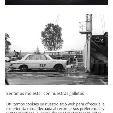
50 años del BMW 1602: e
84
0
eléctrico del fabricante 
4 de mayo de 2022
mospotter84
Seguridad
Llamada a revisión en 
Toyota y Lexus por la 
gasolina
Sentimos molestar con nuestras galletas
2 de julio de 2021
mospotter84
Utilizamos cookies en nuestro sitio web para ofrecerle la
experiencia más adecuada al recordar sus preferencias y