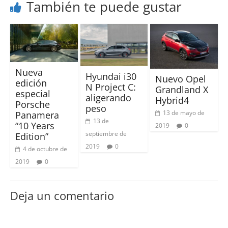
También te puede gustar
Nueva
Hyundai i30
Nuevo Opel
edición
N Project C:
Grandland X
especial
aligerando
Hybrid4
Porsche
peso
13 de mayo de
Panamera
13 de
“10 Years
2019
0
septiembre de
Edition”
2019
0
4 de octubre de
2019
0
Deja un comentario