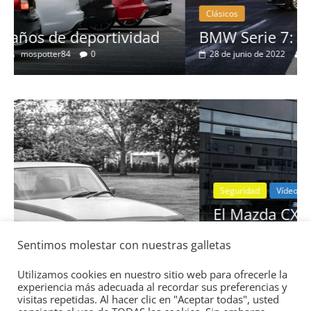
Clásicos
BMW Serie 7: lujo desde 1977
28 de junio de 2022
mospotter84
0
Seguridad
Vídeo
El Mazda CX-5 2022 logra la máxima
nota en las pruebas de seguridad del
Sentimos molestar con nuestras galletas
:
IIHS
11 de noviembre de 2021
mospotter84
0
Utilizamos cookies en nuestro sitio web para ofrecerle la
experiencia más adecuada al recordar sus preferencias y
visitas repetidas. Al hacer clic en "Aceptar todas", usted