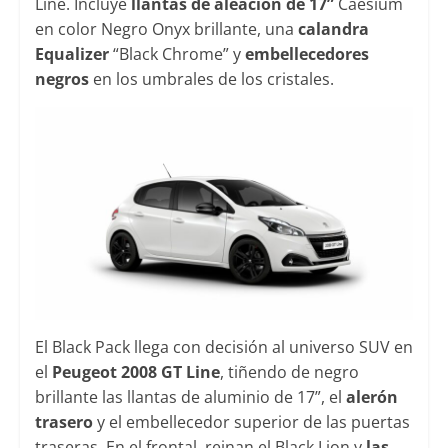
Line. Incluye
llantas de aleación de 17”
Caesium
en color Negro Onyx brillante, una
calandra
Equalizer
“Black Chrome” y
embellecedores
negros
en los umbrales de los cristales.
El Black Pack llega con decisión al universo SUV en
el
Peugeot 2008 GT Line
, tiñendo de negro
brillante las llantas de aluminio de 17”, el
alerón
trasero
y el embellecedor superior de las puertas
traseras. En el frontal, reinan el Black Lion y
las