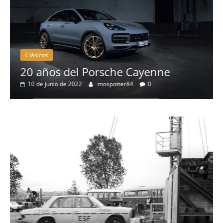
Clásicos
 Porsche Cayenne
50 años del BMW
mospotter84
0
eléctrico del fab
4 de mayo de 2022
mo
Seguridad