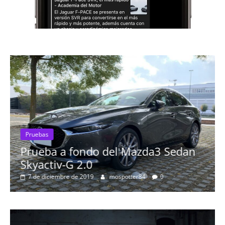
o del Mazda3 Sedan
Pruebas
Probamos el Audi 
mospotter84
0
más espectacular 
8 de septiembre de 2019