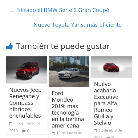
←
Filtrado el BMW Serie 2 Gran Coupé
Nuevo Toyota Yaris: más eficiente
→
También te puede gustar
Nuevo
Nuevos Jeep
acabado
Ford
Renegade y
Executive
Mondeo
Compass
para Alfa
2019: más
híbridos
Romeo
tecnología
enchufables
Giulia y
en la berlina
Stelvio
11 de marzo de
americana
12 de abril de
2019
0
19 de enero de
2018
0