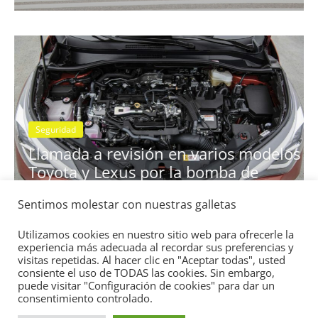
Seguridad
Llamada a revisión en lo
n varios modelos
Clase A y GLB con cambi
a bomba de
7G-DCT
11 de diciembre de 2020
mospotter8
4
0
Sentimos molestar con nuestras galletas
Utilizamos cookies en nuestro sitio web para ofrecerle la
experiencia más adecuada al recordar sus preferencias y
visitas repetidas. Al hacer clic en "Aceptar todas", usted
consiente el uso de TODAS las cookies. Sin embargo,
puede visitar "Configuración de cookies" para dar un
consentimiento controlado.
Copyright © 2026
Academia del Motor
. Todos los derechos