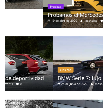
Pruebas
Probamos el Mercedes-Benz A200d
19 de abril de 2020
Joschelito
0
Clásicos
BMW Serie 7: lujo desde 1977
28 de junio de 2022
mospotter84
0