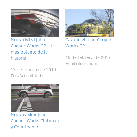
Nuevo MINI John
Cazado el John Cooper
Cooper Works GP, el
Works GP
más potente de la
16 de febrero de 2019
historia
En «Foto espía»
13 de febrero de 2019
En «Actualidad»
Nuevos Mini John
Cooper Works Clubman
y Countryman