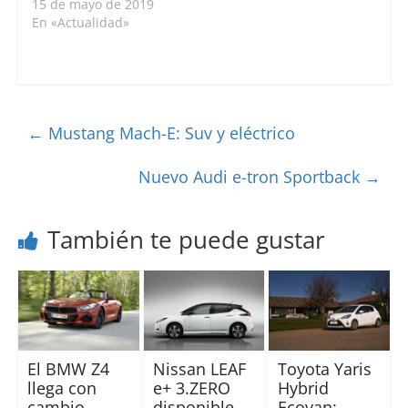
15 de mayo de 2019
En «Actualidad»
←
Mustang Mach-E: Suv y eléctrico
Nuevo Audi e-tron Sportback
→
También te puede gustar
El BMW Z4
Nissan LEAF
Toyota Yaris
llega con
e+ 3.ZERO
Hybrid
cambio
disponible
Ecovan: