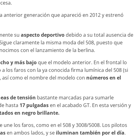
ncesa.
la anterior generación que apareció en 2012 y estrenó
Clásicos
amente su
aspecto deportivo
debido a su total ausencia de
e 7: lujo desde
20 años del Porsche
. Sigue claramente la misma moda del 508, puesto que
Cayenne
onocimos con el lanzamiento de la berlina.
de 2022
mospotter84
0
10 de junio de 2022
mospotter8
cho y más bajo
que el modelo anterior. En el frontal lo
 a los faros con la ya conocida firma lumínica del 508 (si
, así como el nombre del modelo con
números en el
neas de tensión
bastante marcadas para sumarle
Vídeo
 de hasta
17 pulgadas
en el acabado GT. En esta versión y
 CX-5 2022 logra la
tados en negro brillante.
nota en las pruebas
idad del IIHS
 une los faros, como en el 508 y 3008/5008. Los pilotos
mbre de 2021
mospotter84
ras
en ambos lados, y se
iluminan también por el día
.