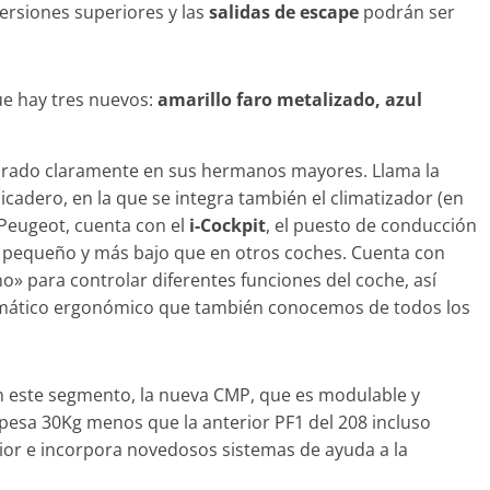
ersiones superiores y las
salidas de escape
podrán ser
Seguridad
Mercedes-Benz ESF 05
años de seguridad
ue hay tres nuevos:
amarillo faro metalizado, azul
21 de octubre de 2021
mospott
pirado claramente en sus hermanos mayores. Llama la
picadero, en la que se integra también el climatizador (en
Peugeot, cuenta con el
i-Cockpit
, el puesto de conducción
y pequeño y más bajo que en otros coches. Cuenta con
o» para controlar diferentes funciones del coche, así
ático ergonómico que también conocemos de todos los
n este segmento, la nueva CMP, que es modulable y
pesa 30Kg menos que la anterior PF1 del 208 incluso
rior e incorpora novedosos sistemas de ayuda a la