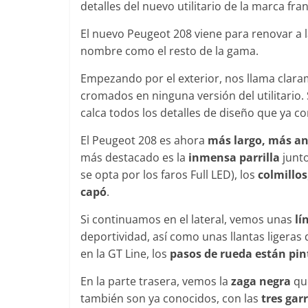
detalles del nuevo utilitario de la marca fra
El nuevo Peugeot 208 viene para renovar a 
nombre como el resto de la gama.
Clásicos
Clásicos
Empezando por el exterior, nos llama clar
Audi RS6: 20 años de
BMW Seri
cromados en ninguna versión del utilitario
deportividad
1977
s
calca todos los detalles de diseño que ya c
25 de julio de 2022
mospotter84
0
28 de junio 
0
El Peugeot 208 es ahora
más largo, más an
más destacado es la
inmensa parrilla
junto
se opta por los faros Full LED), los
colmillos
capó
.
Si continuamos en el lateral, vemos unas
lí
Seguridad
deportividad, así como unas llantas ligeras
El Mazda
Seguridad
en la GT Line, los
pasos de rueda están pin
dos
máxima 
50 años del Mercedes-Benz
de segur
En la parte trasera, vemos la
zaga negra
que
ESF 13: un experimento de
4
11 de novie
también son ya conocidos, con las
tres gar
seguridad