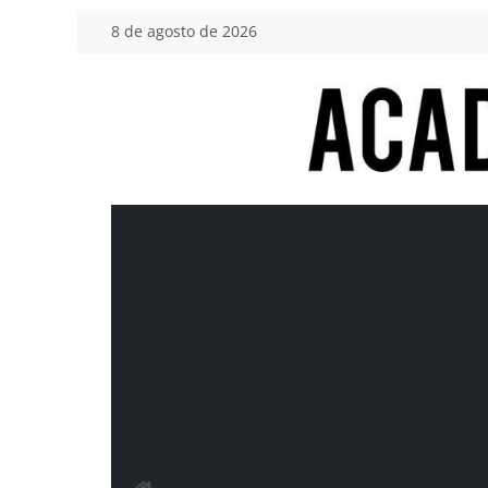
Saltar
8 de agosto de 2026
al
contenido
Academia
del
Motor
Tu
blog
de
coches