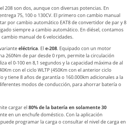
l 208 son dos, aunque con diversas potencias. En
e entrega 75, 100 o 130CV. El primero con cambio manual
ptar por cambio automático EAT8 de convertidor de par y 8
 ligado siempre a cambio automático. En diésel, contamos
n cambio manual de 6 velocidades.
 variante
eléctrica
. El
e-208
. Equipado con un motor
na 260Nm de par desde 0 rpm, permite la circulación
liza el 0-100 en 8,1 segundos y la capacidad máxima de al
40Km con el ciclo WLTP (450Km con el anterior ciclo
do y tiene 8 años de garantía o 160.000km adicionales a la
 diferentes modos de conducción, para ahorrar batería o
ite cargar el
80% de la batería en solamente 30
nte en un enchufe doméstico. Con la aplicación
puede programar la carga o consultar el nivel de carga en