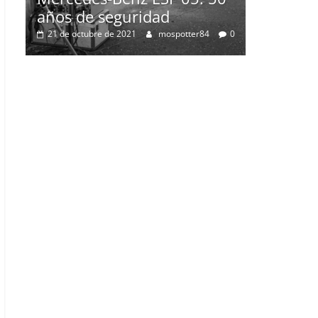
0
2 de julio de 2021
mospotter84
0
: 50
er84
0