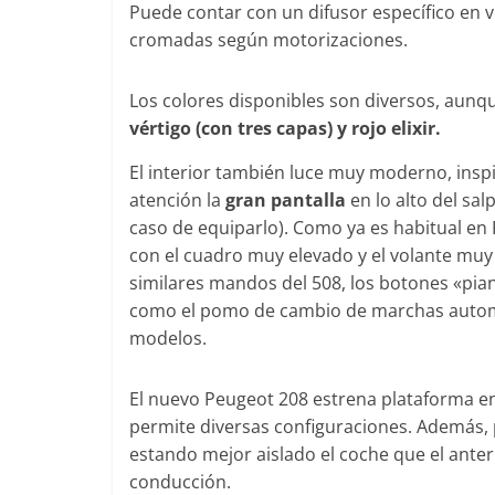
0
Puede contar con un difusor específico en v
31 de mayo de 2022
mospotter84
0
cromadas según motorizaciones.
Los colores disponibles son diversos, aunq
vértigo (con tres capas) y rojo elixir.
El interior también luce muy moderno, ins
atención la
gran pantalla
en lo alto del sal
caso de equiparlo). Como ya es habitual en 
con el cuadro muy elevado y el volante mu
similares mandos del 508, los botones «pian
como el pomo de cambio de marchas autom
modelos.
El nuevo Peugeot 208 estrena plataforma e
permite diversas configuraciones. Además, 
estando mejor aislado el coche que el ante
conducción.