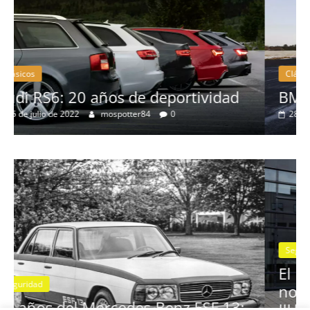
Clásicos
dad
BMW Serie 7: lujo desde 1977
28 de junio de 2022
mospotter84
0
Seguridad
Vídeo
El Mazda CX-5 2022 logra la máxim