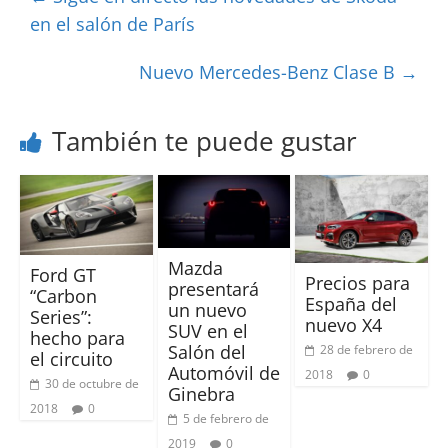
en el salón de París
Nuevo Mercedes-Benz Clase B
→
También te puede gustar
Mazda
Ford GT
Precios para
presentará
“Carbon
España del
un nuevo
Series”:
nuevo X4
SUV en el
hecho para
Salón del
28 de febrero de
el circuito
Automóvil de
2018
0
30 de octubre de
Ginebra
2018
0
5 de febrero de
2019
0