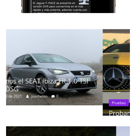
I
Pruebas
Probamos el Mercedes-Benz A200d
19 de abril de 2020
Joschelito
0