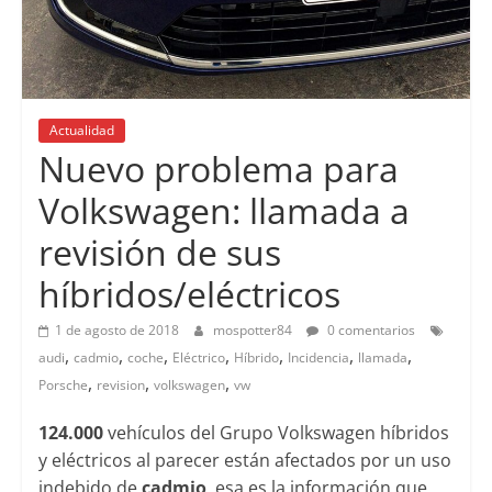
Actualidad
Nuevo problema para
Volkswagen: llamada a
revisión de sus
híbridos/eléctricos
1 de agosto de 2018
mospotter84
0 comentarios
,
,
,
,
,
,
,
audi
cadmio
coche
Eléctrico
Híbrido
Incidencia
llamada
,
,
,
Porsche
revision
volkswagen
vw
124.000
vehículos del Grupo Volkswagen híbridos
y eléctricos al parecer están afectados por un uso
indebido de
cadmio
, esa es la información que