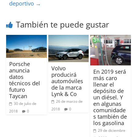
deportivo
→
También te puede gustar
Porsche
Volvo
anuncia
En 2019 será
producirá
datos
más caro
automóviles
técnicos del
llenar el
de la marca
futuro
depósito de
Lynk & Co
Taycan
un diésel. Y
26 de marzo de
en algunas
30 de julio de
2018
0
comunidade
2018
0
s también de
los gasolina
29 de diciembre