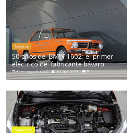
Clásicos
 del BMW 1602: el primer
o del fabricante bávaro
La serie 30
de 2022
mospotter84
0
3 de febrero de 2
Seguridad