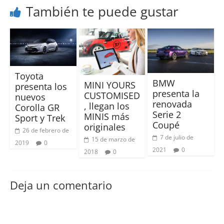
También te puede gustar
Toyota
BMW
MINI YOURS
presenta los
presenta la
CUSTOMISED
nuevos
renovada
, llegan los
Corolla GR
Serie 2
MINIS más
Sport y Trek
Coupé
originales
26 de febrero de
7 de julio de
15 de marzo de
2019
0
2021
0
2018
0
Deja un comentario