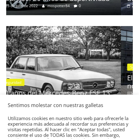
Clásicos
ad
BMW Serie 7: lujo desde 1977
28 de junio de 2022
mospotter84
0
Seguridad
Vídeo
El Mazda CX-5 2022 logra la máxima
nota en las pruebas de seguridad de
Sentimos molestar con nuestras galletas
13:
IIHS
11 de noviembre de 2021
mospotter84
0
Utilizamos cookies en nuestro sitio web para ofrecerle la
experiencia más adecuada al recordar sus preferencias y
visitas repetidas. Al hacer clic en "Aceptar todas", usted
consiente el uso de TODAS las cookies. Sin embargo,