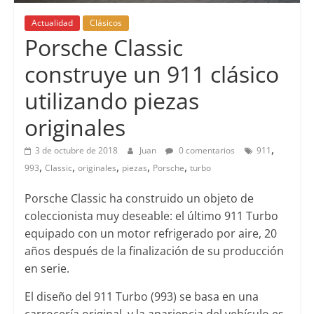
Actualidad
Clásicos
Porsche Classic
construye un 911 clásico
utilizando piezas
originales
,
3 de octubre de 2018
Juan
0 comentarios
911
,
,
,
,
,
993
Classic
originales
piezas
Porsche
turbo
Porsche Classic ha construido un objeto de
coleccionista muy deseable: el último 911 Turbo
equipado con un motor refrigerado por aire, 20
años después de la finalización de su producción
en serie.
El diseño del 911 Turbo (993) se basa en una
carrocería original, y la apariencia del vehículo es