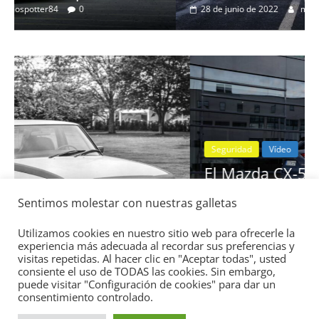
28 de junio de 2022
mospotter84
0
Seguridad
Vídeo
El Mazda CX-5 2022 logra la máxima
nota en las pruebas de seguridad del
Sentimos molestar con nuestras galletas
IIHS
11 de noviembre de 2021
mospotter84
0
Utilizamos cookies en nuestro sitio web para ofrecerle la
experiencia más adecuada al recordar sus preferencias y
visitas repetidas. Al hacer clic en "Aceptar todas", usted
consiente el uso de TODAS las cookies. Sin embargo,
puede visitar "Configuración de cookies" para dar un
consentimiento controlado.