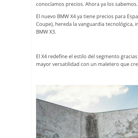
conocíamos precios. Ahora ya los sabemos.
El nuevo BMW X4 ya tiene precios para Espa
Coupe), hereda la vanguardia tecnológica, i
Clásicos
BMW X3.
Clase S
años de
Merced
El X4 redefine el estilo del segmento gracia
mayor versatilidad con un maletero que crec
31 de ener
Seguridad
Llamada
Mercede
entre 
4 de septi
0