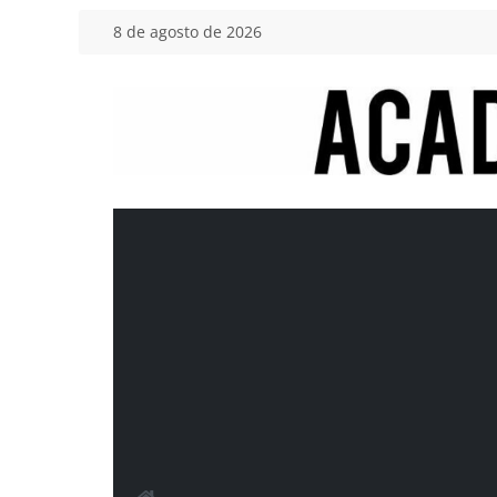
Saltar
8 de agosto de 2026
al
contenido
Academia
del
Motor
Tu
blog
de
coches