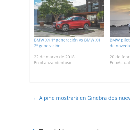
BMW X4 1ª generación vs BMW X4
BMW pilot
2º generación
de noved
22 de marzo de 2018
20 de feb
En «Lanzamientos»
En «Actua
←
Alpine mostrará en Ginebra dos nuev