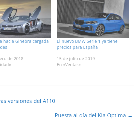
a hacia Ginebra cargada
El nuevo BMW Serie 1 ya tiene
ades
precios para España
rero de 2018
15 de julio de 2019
lidad»
En «Ventas»
as versiones del A110
Puesta al día del Kia Optima
→