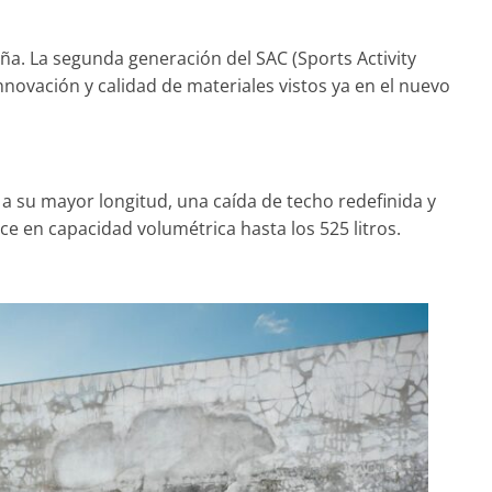
ña. La segunda generación del SAC (Sports Activity
nnovación y calidad de materiales vistos ya en el nuevo
Clásicos
 Coupé W140: 30
Audi RS6: 20 años de
 uno de los
deportividad
es-Benz más caros
s a su mayor longitud, una caída de techo redefinida y
25 de julio de 2022
mospotter
e en capacidad volumétrica hasta los 525 litros.
o de 2022
mospotter84
0
 a revisión en
Seguridad
s Clase A fabricados
50 años del Mercede
2017-2019
ESF 13: un experime
embre de 2020
mospotter84
seguridad