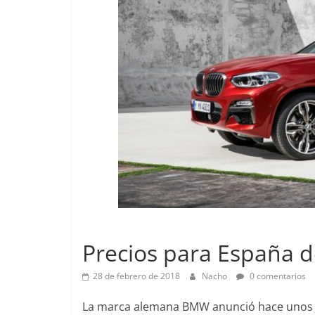
Pruebas
Lanzamientos
Pequeño
Precios para España d
probamo
EQ
28 de febrero de 2018
Nacho
0 comentarios
14 de febre
La marca alemana BMW anunció hace unos 