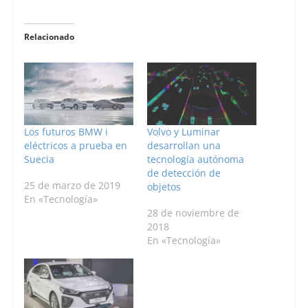
Relacionado
Los futuros BMW i
Volvo y Luminar
eléctricos a prueba en
desarrollan una
Suecia
tecnología autónoma
de detección de
25 de marzo de 2019
objetos
En «Tecnología»
28 de noviembre de
2018
En «Tecnología»