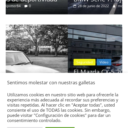
28 de junio de 2022
mospotter84
0
Seguridad
Vídeo
El Mazda CX-5 2022 logra la máxima
nota en las pruebas de seguridad del
Sentimos molestar con nuestras galletas
:
IIHS
11 de noviembre de 2021
mospotter84
0
Utilizamos cookies en nuestro sitio web para ofrecerle la
experiencia más adecuada al recordar sus preferencias y
visitas repetidas. Al hacer clic en "Aceptar todas", usted
consiente el uso de TODAS las cookies. Sin embargo,
puede visitar "Configuración de cookies" para dar un
consentimiento controlado.