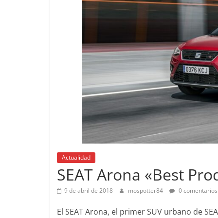
Pruebas
Actualidad
Pequeño gr
SEAT Arona «Best Pro
probamos e
EQ
9 de abril de 2018
mospotter84
0 comentarios
14 de febrero de 
El SEAT Arona, el primer SUV urbano de SEA