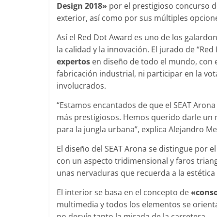
Design 2018»
por el prestigioso concurso 
exterior, así como por sus múltiples opcion
Así el Red Dot Award es uno de los galard
Clásicos
la calidad y la innovación. El jurado de “
expertos
en diseño de todo el mundo, con e
Clase S Co
fabricación industrial, ni participar en la 
años de uno
involucrados.
Mercedes-B
31 de enero de 20
“Estamos encantados de que el SEAT Arona 
más prestigiosos. Hemos querido darle un m
para la jungla urbana”, explica Alejandro 
Seguridad
El diseño del SEAT Arona se distingue por el
con un aspecto tridimensional y faros trian
Llamada a r
unas nervaduras que recuerda a la estética
Mercedes Cl
entre 2017
El interior se basa en el concepto de
«conso
4 de septiembre d
multimedia y todos los elementos se orient
0
no desvíe tanto la mirada de la carretera.