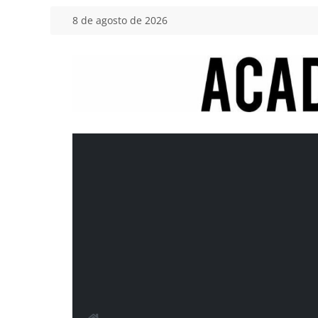
Saltar
8 de agosto de 2026
al
contenido
Academia
del
Motor
Tu
blog
de
coches