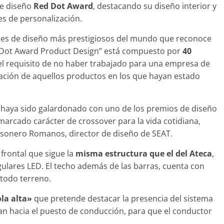
de diseño
Red Dot Award
, destacando su diseño interior y
es de personalización.
ones de diseño más prestigiosos del mundo que reconoce
Red Dot Award Product Design” está compuesto por
40
Clásicos
l requisito de no haber trabajado para una empresa de
upé W140: 30
Audi RS6: 20 años de
votación de aquellos productos en los que hayan estado
 de los
deportividad
enz más caros
25 de julio de 2022
mospotter84
22
mospotter84
0
haya sido galardonado con uno de los premios de diseño
arcado carácter de crossover para la vida cotidiana,
Mesonero Romanos, director de diseño de SEAT.
 frontal que sigue la
misma estructura que el del Ateca
,
gulares LED. El techo además de las barras, cuenta con
evisión en
Seguridad
 todo terreno.
ase A fabricados
50 años del Mercedes-Be
-2019
la alta»
que pretende destacar la presencia del sistema
ESF 13: un experimento 
e 2020
mospotter84
an hacia el puesto de conducción, para que el conductor
seguridad