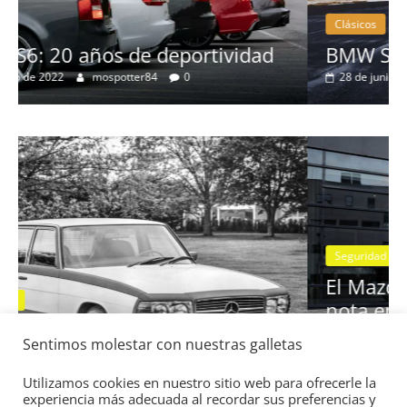
Clásicos
BMW Serie 7: lujo desde 1977
28 de junio de 2022
mospotter84
0
Seguridad
Vídeo
El Mazda CX-5 2022 logra la máxima
nota en las pruebas de seguridad del
Sentimos molestar con nuestras galletas
:
IIHS
11 de noviembre de 2021
mospotter84
0
Utilizamos cookies en nuestro sitio web para ofrecerle la
experiencia más adecuada al recordar sus preferencias y