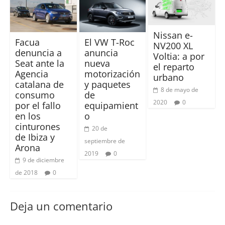
Nissan e-
Facua
El VW T-Roc
NV200 XL
denuncia a
anuncia
Voltia: a por
Seat ante la
nueva
el reparto
Agencia
motorización
urbano
catalana de
y paquetes
8 de mayo de
consumo
de
2020
0
por el fallo
equipamient
en los
o
cinturones
20 de
de Ibiza y
septiembre de
Arona
2019
0
9 de diciembre
de 2018
0
Deja un comentario