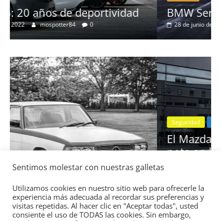
Clásicos
d
BMW Serie 7: lujo desde 1977
28 de junio de 2022
mospotter84
0
Seguridad
Vídeo
El Mazda CX-5 2022 logra la máxima
nota en las pruebas de seguridad del
Sentimos molestar con nuestras galletas
3:
IIHS
11 de noviembre de 2021
mospotter84
0
Utilizamos cookies en nuestro sitio web para ofrecerle la
experiencia más adecuada al recordar sus preferencias y
visitas repetidas. Al hacer clic en "Aceptar todas", usted
consiente el uso de TODAS las cookies. Sin embargo,