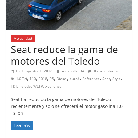
Actualidad
Seat reduce la gama de
motores del Toledo
18 de agosto de 2018
mospotter84
0 comentarios
,
,
,
,
,
,
,
,
,
1.0 Tsi
110
2018
95
Diesel
euro6
Reference
Seat
Style
,
,
,
TDI
Toledo
WLTP
Xcellence
Seat ha reducido la gama de motores del Toledo
recientemente y solo se ofrecerá el motor gasolina 1.0
Tsi en
Leer más