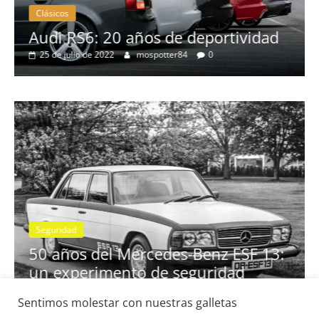
Clásicos
no
Audi RS6: 20 años de deportividad
25 de julio de 2022
mospotter84
0
Seguridad
se
50 años del Mercedes-Benz ESF 13:
un experimento de seguridad
31 de mayo de 2022
mospotter84
0
Sentimos molestar con nuestras galletas