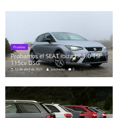
Pruebas
Probamos el SEAT Ibiza FR 1.0 TSI
115cv DSG
12 de abril de 2021
Joschelito
0