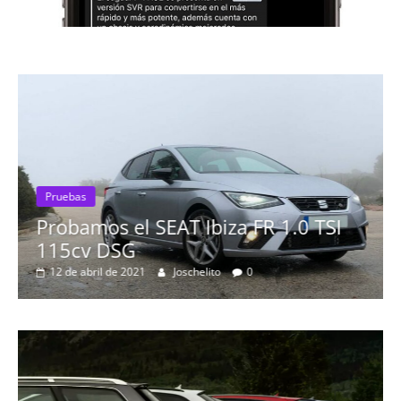
Pruebas
Probamos el SEAT Ibiza FR 1.0 TSI
115cv DSG
12 de abril de 2021
Joschelito
0