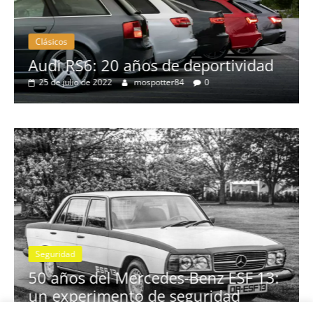
Clásicos
no
Audi RS6: 20 años de deportividad
25 de julio de 2022
mospotter84
0
Seguridad
se
50 años del Mercedes-Benz ESF 13:
un experimento de seguridad
31 de mayo de 2022
mospotter84
0