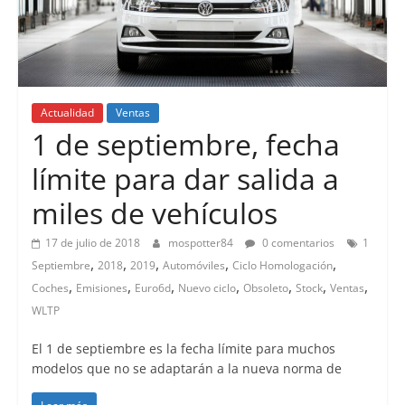
Actualidad
Ventas
1 de septiembre, fecha
límite para dar salida a
miles de vehículos
17 de julio de 2018
mospotter84
0 comentarios
1
,
,
,
,
,
Septiembre
2018
2019
Automóviles
Ciclo Homologación
,
,
,
,
,
,
,
Coches
Emisiones
Euro6d
Nuevo ciclo
Obsoleto
Stock
Ventas
WLTP
El 1 de septiembre es la fecha límite para muchos
modelos que no se adaptarán a la nueva norma de