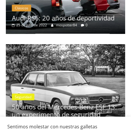
Clásicos
no
Audi RS6: 20 años de deportividad
25 de julio de 2022
mospotter84
0
Seguridad
se
50 años del Mercedes-Benz ESF 13:
un experimento de seguridad
31 de mayo de 2022
mospotter84
0
Sentimos molestar con nuestras galletas