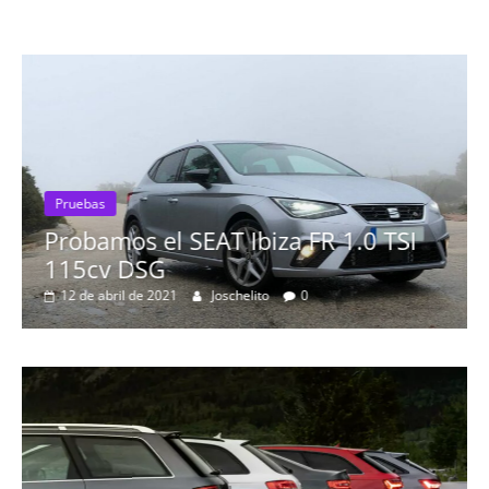
Pruebas
Probamos el SEAT Ibiza FR 1.0 TSI
115cv DSG
12 de abril de 2021
Joschelito
0