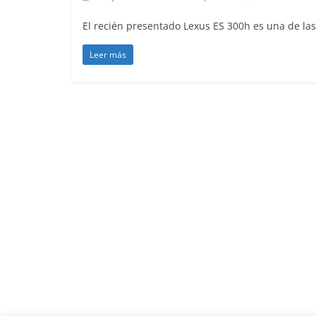
El recién presentado Lexus ES 300h es una de la
Leer más
Clásicos
Clase S
años de
Mercede
31 de enero
Seguridad
Llamada
Mercede
entre 2
4 de septie
0