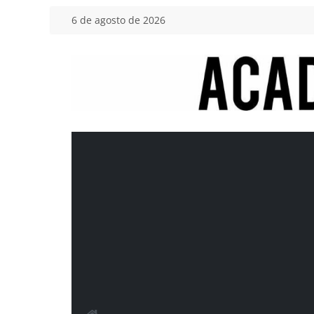
Saltar
6 de agosto de 2026
al
contenido
Academia
del
Motor
Tu
blog
de
coches