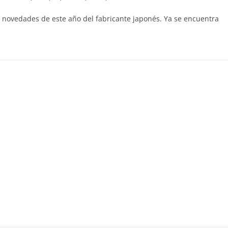
s novedades de este año del fabricante japonés. Ya se encuentra
Clásicos
 Coupé W140: 30
Audi RS6: 20 años de
 uno de los
deportividad
s-Benz más caros
25 de julio de 2022
mospotter8
 de 2022
mospotter84
0
 a revisión en
Seguridad
s Clase A fabricados
50 años del Mercede
017-2019
ESF 13: un experimen
mbre de 2020
mospotter84
seguridad