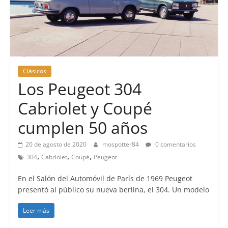
Clásicos
Los Peugeot 304
Cabriolet y Coupé
cumplen 50 años
20 de agosto de 2020
mospotter84
0 comentarios
,
,
,
304
Cabriolet
Coupé
Peugeot
En el Salón del Automóvil de París de 1969 Peugeot
presentó al público su nueva berlina, el 304. Un modelo
Leer más