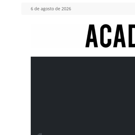
Saltar
6 de agosto de 2026
al
contenido
Academia
del
Motor
Tu
blog
de
coches