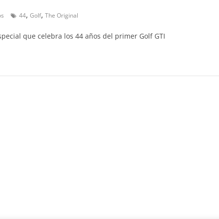
,
,
os
44
Golf
The Original
Clásicos
Clase S Coupé W140: 30
especial que celebra los 44 años del primer Golf GTI
años de uno de los
Mercedes-Benz más caro
31 de enero de 2022
mospotter84
Seguridad
Llamada a revisión en
Mercedes Clase A fabric
entre 2017-2019
4 de septiembre de 2020
mospotter8
0