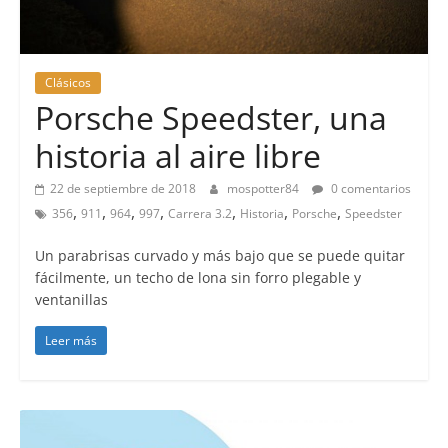
Clásicos
Porsche Speedster, una
historia al aire libre
22 de septiembre de 2018
mospotter84
0 comentarios
,
,
,
,
,
,
,
356
911
964
997
Carrera 3.2
Historia
Porsche
Speedster
Un parabrisas curvado y más bajo que se puede quitar
fácilmente, un techo de lona sin forro plegable y
ventanillas
Leer más