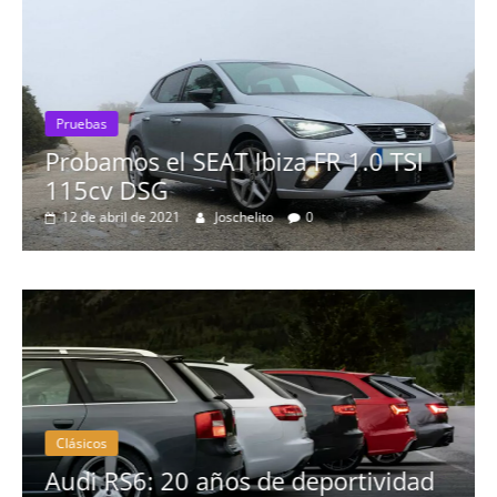
Pruebas
Probamos el SEAT Ibiza FR 1.0 TSI
115cv DSG
12 de abril de 2021
Joschelito
0
Clásicos
no
Audi RS6: 20 años de deportividad