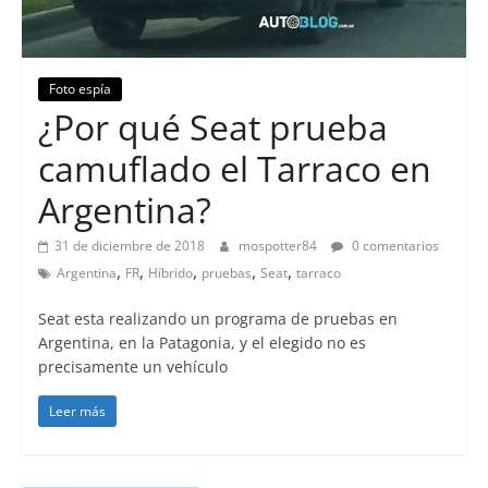
Foto espía
¿Por qué Seat prueba
camuflado el Tarraco en
Argentina?
31 de diciembre de 2018
mospotter84
0 comentarios
,
,
,
,
,
Argentina
FR
Híbrido
pruebas
Seat
tarraco
Seat esta realizando un programa de pruebas en
Argentina, en la Patagonia, y el elegido no es
precisamente un vehículo
Leer más