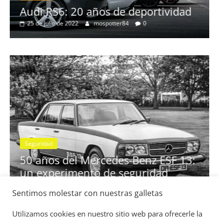
no
Audi RS6: 20 años de deportividad
25 de julio de 2022
mospotter84
0
Seguridad
se
50 años del Mercedes-Benz ESF 13:
un experimento de seguridad
31 de mayo de 2022
mospotter84
0
Sentimos molestar con nuestras galletas
Utilizamos cookies en nuestro sitio web para ofrecerle la