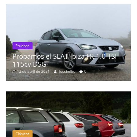
Pruebas
Probamos el SEAT Ibiza FR 1.0 TSI
115cv DSG
12 de abril de 2021
Joschelito
0
Clásicos